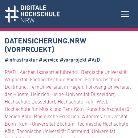
DATENSICHERUNG.NRW
(VORPROJEKT)
#infrastruktur #service #vorprojekt #VzD
RWTH Aachen (konsortialführend), Bergische Universität
Wuppertal, Fachhochschule Aachen, Fachhochschule
Dortmund, FernUniversität in Hagen, Folkwang Universität
der Künste, Heinrich-Heine-Universität Düsseldorf,
Hochschule Düsseldorf, Hochschule Ruhr West,
Hochschule für Musik und Tanz Köln, Kunsthochschule für
Medien Köln, Rheinische Friedrich-Wilhelms-Universität
Bonn ,Ruhr-Universität Bochum, Technische Hochschule
Köln, Technische Universität Dortmund, Universität