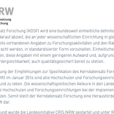
tz Forschung (KDSF) wird eine bundesweit einheitliche definito
arauf abzielt, die an jeder wissenschaftlichen Einrichtung in gl
eits vorhandenen Angaben zu Forschungsaktivitäten und den 
racht werden, in standardisierter Form vorzuhalten. Einheitlich
hen, diese Angaben mit einem geringeren Aufwand und, aufgrun
ergleichbarkeit, auch qualitätsgesichert bereit zu stellen.
dung der Empfehlungen zur Spezifikation des Kerndatensatz Fo
WR) im Januar 2016 sind alle Hochschulen und Forschungseinri
nd zu leben. Die wissenschaftspolitischen Akteure in den Län
die Hochschulen und Forschungseinrichtungen bei der Implemen
tzen. Somit stellt der Kerndatensatz Forschung eine Herausforde
W dar.
und wurde die Landesinitiative
CRIS.NRW
gestartet und unter Rü