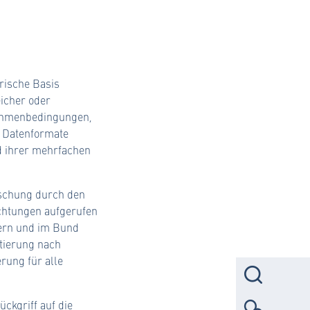
rische Basis
eicher oder
Rahmenbedingungen,
e Datenformate
d ihrer mehrfachen
rschung durch den
chtungen aufgerufen
dern und im Bund
tierung nach
rung für alle
Suc
ckgriff auf die
Kont