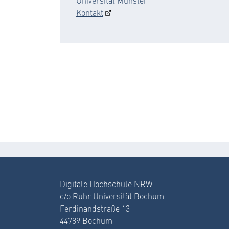
Universität Münster
Kontakt
Digitale Hochschule NRW
c/o Ruhr Universität Bochum
Ferdinandstraße 13
44789 Bochum