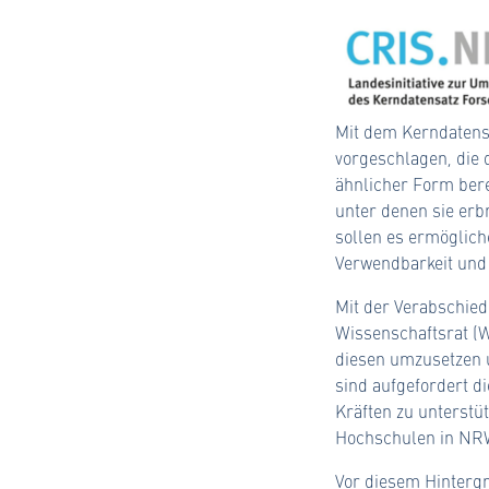
Mit dem Kerndatensa
vorgeschlagen, die d
ähnlicher Form ber
unter denen sie erb
sollen es ermöglic
Verwendbarkeit und V
Mit der Verabschie
Wissenschaftsrat (
diesen umzusetzen u
sind aufgefordert 
Kräften zu unterstü
Hochschulen in NR
Vor diesem Hintergr