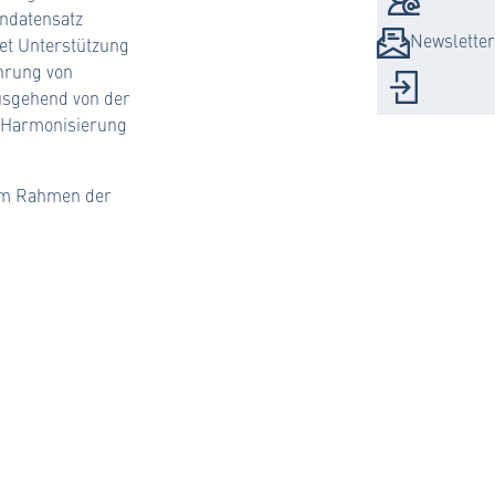
ndatensatz
Newsletter
tet Unterstützung
hrung von
Logi
usgehend von der
ur Harmonisierung
 im Rahmen der