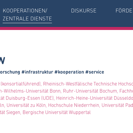
KOOPERATIONEN/
DISKURSE
FÖRDE
ZENTRALE DIENSTE
W
orschung #infrastruktur #kooperation #service
 (konsortialführend), Rheinisch-Westfälische Technische Hochsc
ch-Wilhelms-Universität Bonn, Ruhr-Universität Bochum, Fachh
ät Duisburg-Essen (UDE), Heinrich-Heine-Universität Düsseldor
n, Universität zu Köln, Hochschule Niederrhein, Universität 
tät Siegen, Bergische Universität Wuppertal