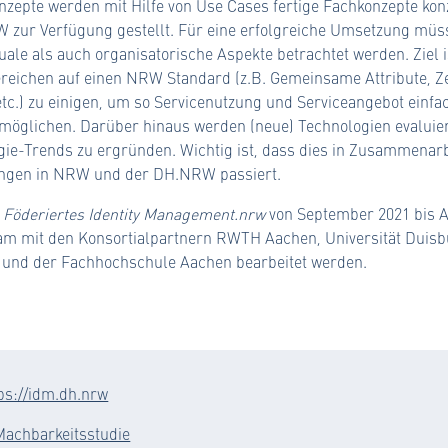
nzepte werden mit Hilfe von Use Cases fertige Fachkonzepte kon
 zur Verfügung gestellt. Für eine erfolgreiche Umsetzung müs
ale als auch organisatorische Aspekte betrachtet werden. Ziel is
eichen auf einen NRW Standard (z.B. Gemeinsame Attribute, Z
c.) zu einigen, um so Servicenutzung und Serviceangebot einfac
möglichen. Darüber hinaus werden (neue) Technologien evaluier
ie-Trends zu ergründen. Wichtig ist, dass dies in Zusammenarb
ngen in NRW und der DH.NRW passiert.
t
Föderiertes Identity Management.nrw
von September 2021 bis A
m mit den Konsortialpartnern RWTH Aachen, Universität Duis
 und der Fachhochschule Aachen bearbeitet werden.
ps://idm.dh.nrw
Machbarkeitsstudie