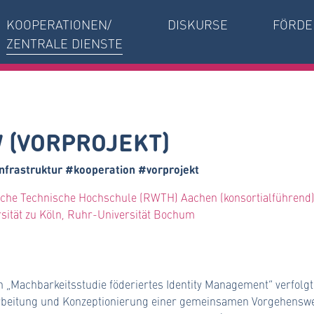
KOOPERATIONEN/
DISKURSE
FÖRDE
ZENTRALE DIENSTE
 (VORPROJEKT)
nfrastruktur #kooperation #vorprojekt
che Technische Hochschule (RWTH) Aachen (konsortialführend), 
sität zu Köln, Ruhr-Universität Bochum
 „Machbarkeitsstudie föderiertes Identity Management“ verfolgt
arbeitung und Konzeptionierung einer gemeinsamen Vorgehenswe