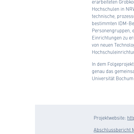
erarbeiteten Grobko
Hochschulen in NRW
technische, prozessu
bestimmten IDM-Ber
Personengruppen, et
Einrichtungen zu er
von neuen Technolog
Hochschuleinrichtu
In dem Folgeprojek
genau das gemeinsa
Universität Bochum
Projektwebsite:
htt
Abschlussbericht 