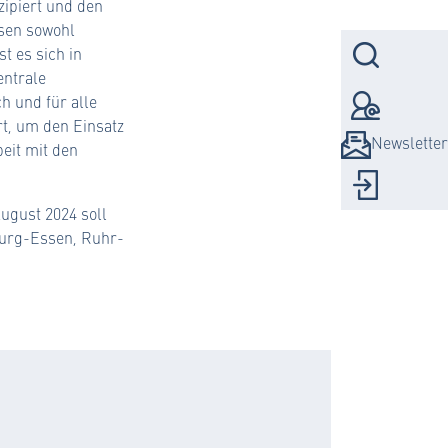
zipiert und den
sen sowohl
Suc
t es sich in
entrale
h und für alle
Kont
t, um den Einsatz
Newsletter
eit mit den
Logi
ugust 2024 soll
burg-Essen, Ruhr-