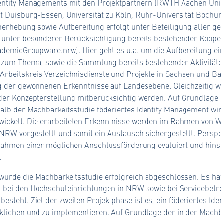
dentity Managements mit den Projektpartnern (RWTH Aachen Unive
tät Duisburg-Essen, Universität zu Köln, Ruhr-Universität Bochu
nerhebung sowie Aufbereitung erfolgt unter Beteiligung aller g
e unter besonderer Berücksichtigung bereits bestehender Kooper
ademicGroupware.nrw). Hier geht es u.a. um die Aufbereitung ei
zum Thema, sowie die Sammlung bereits bestehender Aktivitäten
-Arbeitskreis Verzeichnisdienste und Projekte in Sachsen und
 der gewonnenen Erkenntnisse auf Landesebene. Gleichzeitig 
 der Konzepterstellung mitberücksichtig werden. Auf Grundlag
alb der Machbarkeitsstudie föderiertes Identity Management w
wickelt. Die erarbeiteten Erkenntnisse werden im Rahmen von 
NRW vorgestellt und somit ein Austausch sichergestellt. Perspe
ahmen einer möglichen Anschlussförderung evaluiert und hinsi
.
urde die Machbarkeitsstudie erfolgreich abgeschlossen. Es hat
s bei den Hochschuleinrichtungen in NRW sowie bei Servicebetr
besteht. Ziel der zweiten Projektphase ist es, ein föderiertes Id
klichen und zu implementieren. Auf Grundlage der in der Machb