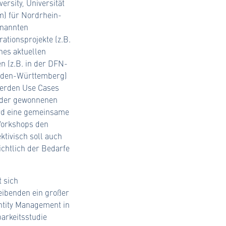
rsity, Universität
m) für Nordrhein-
enannten
ationsprojekte (z.B.
nes aktuellen
 (z.B. in der DFN-
 Baden-Württemberg)
werden Use Cases
e der gewonnenen
ird eine gemeinsame
Workshops den
ktivisch soll auch
chtlich der Bedarfe
 sich
eibenden ein großer
entity Management in
arkeitsstudie