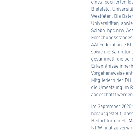
eines föderierten I
Bielefeld, Universi
Westfalen. Die Date
Universitäten, sowi
Sciebo, hpc.nrw, Ac
Forschungsstandes 
AAI Föderation, ZKI
sowie die Sammlung
gesammelt, die bei
Erkenntnisse innerh
Vorgehensweise ent
Mitgliedern der DH.
die Umsetzung im R
abgeschätzt werden
Im September 2020 w
herausgestellt, das
Bedarf für ein FIDM 
NRW final zu verwir