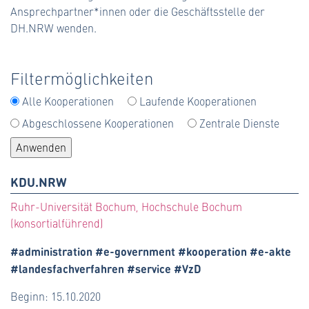
Ansprechpartner*innen oder die Geschäftsstelle der
#förderlinie (13)
DH.NRW wenden.
#forschung (13)
Filtermöglichkeiten
#hpc (1)
Alle Kooperationen
Laufende Kooperationen
#informationssicherheit (3)
Abgeschlossene Kooperationen
Zentrale Dienste
#infrastruktur (40)
#ki (2)
KDU.NRW
#kooperation (50)
Ruhr-Universität Bochum, Hochschule Bochum
(konsortialführend)
#landesfachverfahren (10)
#administration #e-government #kooperation #e-akte
#landesportal (18)
#landesfachverfahren #service #VzD
#learning analytics (1)
Beginn: 15.10.2020