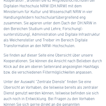
Kooperation", arbeiten die 42 Mitgliedshochschulen der
Digitalen Hochschule NRW (DH.NRW) mit dem
#cloud (7)
Ministerium für Kultur und Wissenschaft NRW in vier
Handlungsfeldern hochschulartübergreifend eng
#content (23)
zusammen. Sie agieren unter dem Dach der DH.NRW in
den Bereichen Studium und Lehre, Forschung(-
#digitalkompetenz (17)
sunterstützung), Administration und Digitale Infrastruktur
#e-akte (11)
als Weichensteller und Treiber im Bereich Digitale
Transformation an den NRW-Hochschulen.
#e-assessment (8)
Sie finden auf dieser Seite eine Übersicht über unsere
#e-government (14)
Kooperationen. Sie können die Ansicht nach Belieben durch
Klick auf die am oberen Seitenrand angezeigten Hashtags
#e-learning (28)
bzw. die verschiedenen Filtermöglichkeiten anpassen.
#extern-kuratiert (12)
Unter der Auswahl "Zentrale Dienste" finden Sie eine
Übersicht an Vorhaben, die teilweise bereits als zentraler
#fdm (5)
Dienst genutzt werden können, teilweise befinden sie sich
auch noch in Entwicklung. Bei Fragen zu den Vorhaben
#fellowship (1)
können Sie sich gerne direkt an die genannten