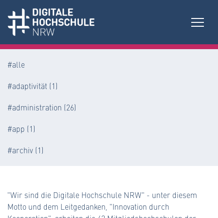
#alle
#adaptivität (1)
#administration (26)
#app (1)
#archiv (1)
#bibliothek (10)
#bne (Bildung für nachhaltige Entwicklung) (1)
"Wir sind die Digitale Hochschule NRW" - unter diesem
Motto und dem Leitgedanken, "Innovation durch
#campus-app (1)