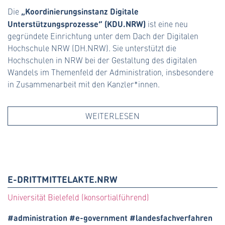
„Koordinierungsinstanz Digitale
#lehre (38)
Die
Unterstützungsprozesse“ (KDU.NRW)
ist eine neu
#oer (21)
gegründete Einrichtung unter dem Dach der Digitalen
Hochschule NRW (DH.NRW). Sie unterstützt die
#onlinekurse (16)
Hochschulen in NRW bei der Gestaltung des digitalen
Wandels im Themenfeld der Administration, insbesondere
#reformmodell (1)
in Zusammenarbeit mit den Kanzler*innen.
#service (37)
WEITERLESEN
#software (21)
#studium (35)
#vorprojekt (14)
E-DRITTMITTELAKTE.NRW
#VzD (17)
Universität Bielefeld (konsortialführend)
#administration #e-government #landesfachverfahren