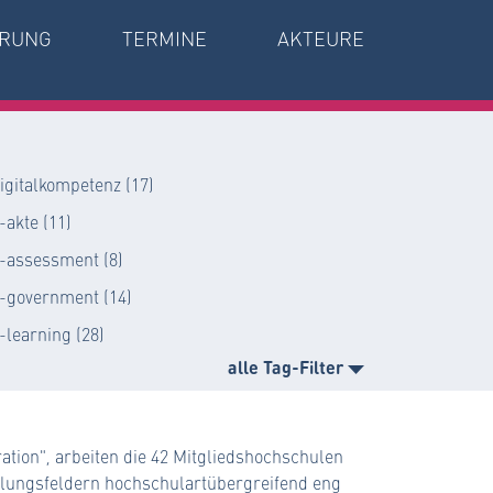
RUNG
TERMINE
AKTEURE
igitalkompetenz (17)
-akte (11)
-assessment (8)
-government (14)
-learning (28)
alle Tag-Filter
tion", arbeiten die 42 Mitgliedshochschulen
lungsfeldern hochschulartübergreifend eng