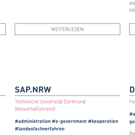
di
HI
WEITERLESEN
SAP.NRW
D
Technische Universität Dortmund
Fe
(konsortialführend)
#a
#administration #e-government #kooperation
go
#landesfachverfahren
Be