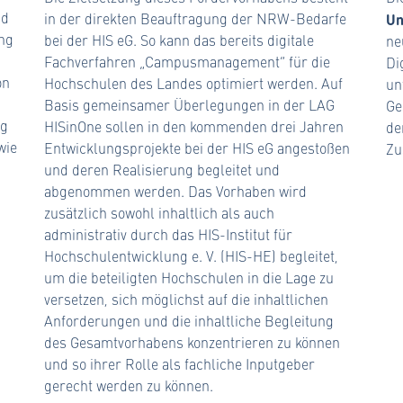
nd
Un
in der direkten Beauftragung der NRW-Bedarfe
ung
bei der HIS eG. So kann das bereits digitale
ne
Fachverfahren „Campusmanagement“ für die
Di
on
Hochschulen des Landes optimiert werden. Auf
un
Basis gemeinsamer Überlegungen in der LAG
Ge
ng
HISinOne sollen in den kommenden drei Jahren
de
wie
Entwicklungsprojekte bei der HIS eG angestoßen
Zu
und deren Realisierung begleitet und
abgenommen werden. Das Vorhaben wird
zusätzlich sowohl inhaltlich als auch
administrativ durch das HIS-Institut für
Hochschulentwicklung e. V. (HIS-HE) begleitet,
um die beteiligten Hochschulen in die Lage zu
versetzen, sich möglichst auf die inhaltlichen
Anforderungen und die inhaltliche Begleitung
des Gesamtvorhabens konzentrieren zu können
und so ihrer Rolle als fachliche Inputgeber
gerecht werden zu können.