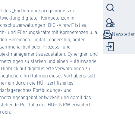
Suc
el des „Fortbildungsprogramms zur
twicklung digitaler Kompetenzen in
Kont
chschulverwaltungen (DIGI-V.nrw)“ ist es,
ch- und Führungskräfte mit Kompetenzen u. a.
Newsletter
 den Bereichen Digital Leadership, agiler
Logi
sammenarbeit oder Prozess- und
ojektmanagement auszustatten, Synergien und
rnetzungen zu stärken und einen Kulturwandel
 Hinblick auf digitalisierte Verwaltungen zu
möglichen. Im Rahmen dieses Vorhabens soll
her ein durch die HÜF zertifiziertes
darfsgerechtes Fortbildungs- und
rnetzungsangebot entwickelt und damit das
stehende Portfolio der HÜF-NRW erweitert
rden.