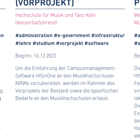
(VORPROJEKT)
P
Hochschule für Musik und Tanz Köln
We
(konsortialführend)
Mü
on
#administration #e-government #infrastruktur
#a
#lehre #studium #vorprojekt #software
#s
Beginn: 16.12.2022
Be
Um die Einführung der Campusmanagement-
Di
Software HISinOne an den Musikhochschulen
HI
NRWs vorzubereiten, werden im Rahmen des
Fo
g.
Vorprojekts der Bestand sowie die spezifischen
si
g
Bedarfe an den Musikhochschulen erfasst.
lo
Di
Ex
de
.
Ho
vo