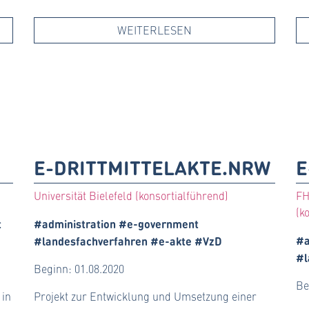
WEITERLESEN
E-DRITTMITTELAKTE.NRW
E
Universität Bielefeld (konsortialführend)
FH
(k
t
#administration #e-government
#a
#landesfachverfahren #e-akte #VzD
#l
Beginn: 01.08.2020
Be
 in
Projekt zur Entwicklung und Umsetzung einer