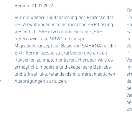
Beginn: 01.07.2022
Zi
Für die weitere Digitalisierung der Prozesse der
En
HS-Verwaltungen ist eine moderne ERP Lösung
Ho
wesentlich. SAP.nrw hat das Ziel eine „SAP-
Fa
Referenzvorlage NRW“ mit entspr.
in
Migrationskonzept auf Basis von S/4HANA für die
Zu
ERP-Kernprozesse zu erarbeiten und an den
Pr
Konsorten zu implementieren. Hierüber wird es
Ve
ermöglicht, moderne und skalierbare Betriebs-
im
und lnfrastrukturstandards in unterschiedlichen
er
Ausprägungen zu nutzen.
da
n
be
Ve
be
we