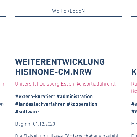
WEITERLESEN
WEITERENTWICKLUNG
HISINONE-CM.NRW
K
nn
Universität Duisburg Essen (konsortialführend)
Ru
(k
#extern-kuratiert #administration
on
#a
#landesfachverfahren #kooperation
#e
#software
Be
Beginn: 01.12.2020
Die Zielsetzung dieses Fördervorhabens besteht
Di