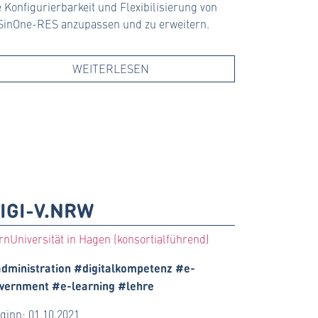
e Konfigurierbarkeit und Flexibilisierung von
SinOne-RES anzupassen und zu erweitern.
WEITERLESEN
IGI-V.NRW
rnUniversität in Hagen (konsortialführend)
dministration #digitalkompetenz #e-
vernment #e-learning #lehre
ginn: 01.10.2021