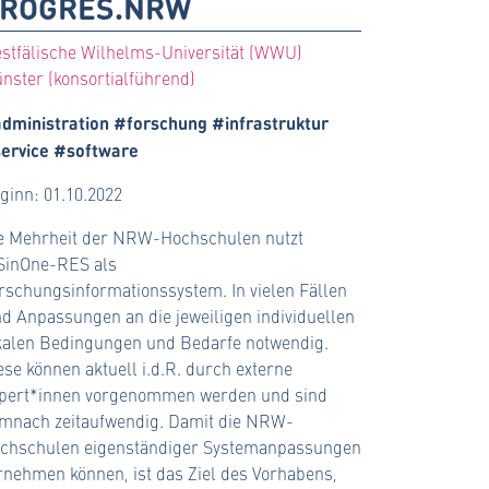
ROGRES.NRW
stfälische Wilhelms-Universität (WWU)
nster (konsortialführend)
dministration #forschung #infrastruktur
ervice #software
ginn: 01.10.2022
e Mehrheit der NRW-Hochschulen nutzt
SinOne-RES als
rschungsinformationssystem. In vielen Fällen
nd Anpassungen an die jeweiligen individuellen
kalen Bedingungen und Bedarfe notwendig.
ese können aktuell i.d.R. durch externe
pert*innen vorgenommen werden und sind
mnach zeitaufwendig. Damit die NRW-
chschulen eigenständiger Systemanpassungen
rnehmen können, ist das Ziel des Vorhabens,