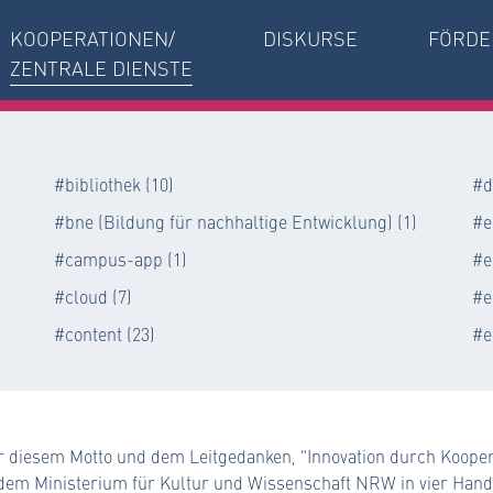
KOOPERATIONEN/
DISKURSE
FÖRDE
ZENTRALE DIENSTE
#bibliothek (10)
#d
#bne (Bildung für nachhaltige Entwicklung) (1)
#e
#campus-app (1)
#e
#cloud (7)
#e
#content (23)
#e
r diesem Motto und dem Leitgedanken, "Innovation durch Koopera
em Ministerium für Kultur und Wissenschaft NRW in vier Hand