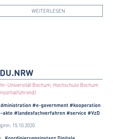
WEITERLESEN
DU.NRW
hr-Universität Bochum, Hochschule Bochum
onsortialführend)
dministration #e-government #kooperation
-akte #landesfachverfahren #service #VzD
ginn: 15.10.2020
„Koordinierungsinstanz Digitale
e