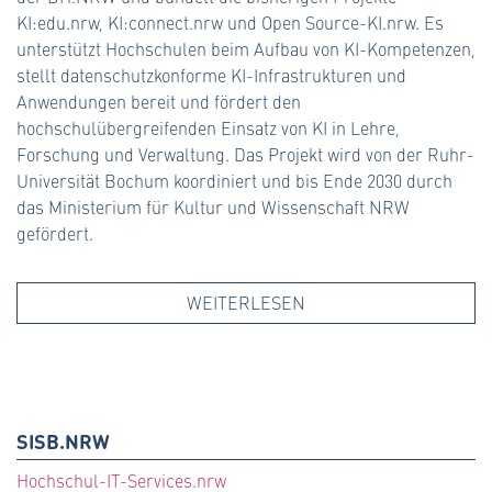
KI:edu.nrw, KI:connect.nrw und Open Source-KI.nrw. Es
#lehre (38)
unterstützt Hochschulen beim Aufbau von KI-Kompetenzen,
#oer (21)
stellt datenschutzkonforme KI-Infrastrukturen und
Anwendungen bereit und fördert den
#onlinekurse (16)
hochschulübergreifenden Einsatz von KI in Lehre,
Forschung und Verwaltung. Das Projekt wird von der Ruhr-
#reformmodell (1)
Universität Bochum koordiniert und bis Ende 2030 durch
das Ministerium für Kultur und Wissenschaft NRW
#service (37)
gefördert.
#software (21)
WEITERLESEN
#studium (35)
#vorprojekt (14)
#VzD (17)
SISB.NRW
Hochschul-IT-Services.nrw