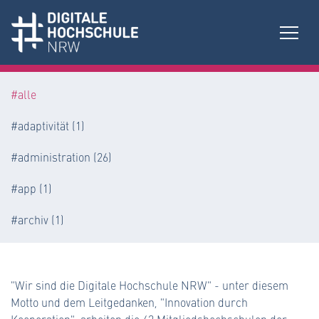
#alle
#adaptivität (1)
#administration (26)
#app (1)
#archiv (1)
#bibliothek (10)
#bne (Bildung für nachhaltige Entwicklung) (1)
"Wir sind die Digitale Hochschule NRW" - unter diesem
Motto und dem Leitgedanken, "Innovation durch
#campus-app (1)