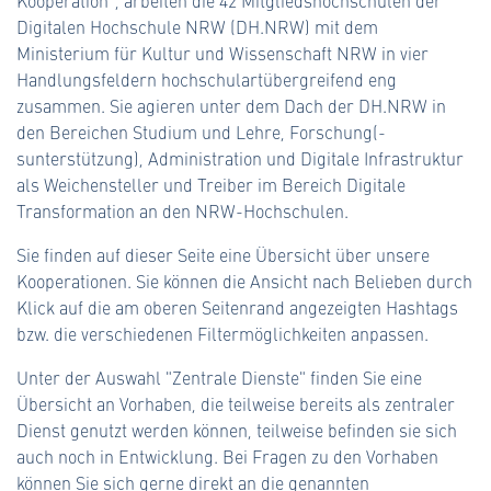
Kooperation", arbeiten die 42 Mitgliedshochschulen der
Digitalen Hochschule NRW (DH.NRW) mit dem
#cloud (7)
Ministerium für Kultur und Wissenschaft NRW in vier
Handlungsfeldern hochschulartübergreifend eng
#content (23)
zusammen. Sie agieren unter dem Dach der DH.NRW in
den Bereichen Studium und Lehre, Forschung(-
#digitalkompetenz (17)
sunterstützung), Administration und Digitale Infrastruktur
#e-akte (11)
als Weichensteller und Treiber im Bereich Digitale
Transformation an den NRW-Hochschulen.
#e-assessment (8)
Sie finden auf dieser Seite eine Übersicht über unsere
#e-government (14)
Kooperationen. Sie können die Ansicht nach Belieben durch
Klick auf die am oberen Seitenrand angezeigten Hashtags
#e-learning (28)
bzw. die verschiedenen Filtermöglichkeiten anpassen.
#extern-kuratiert (12)
Unter der Auswahl "Zentrale Dienste" finden Sie eine
Übersicht an Vorhaben, die teilweise bereits als zentraler
#fdm (5)
Dienst genutzt werden können, teilweise befinden sie sich
auch noch in Entwicklung. Bei Fragen zu den Vorhaben
#fellowship (1)
können Sie sich gerne direkt an die genannten