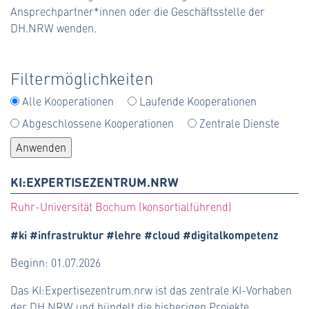
Ansprechpartner*innen oder die Geschäftsstelle der
#förderlinie (13)
DH.NRW wenden.
#forschung (13)
Filtermöglichkeiten
#hpc (1)
Alle Kooperationen
Laufende Kooperationen
#informationssicherheit (3)
Abgeschlossene Kooperationen
Zentrale Dienste
#infrastruktur (40)
#ki (2)
KI:EXPERTISEZENTRUM.NRW
#kooperation (50)
Ruhr-Universität Bochum (konsortialführend)
#landesfachverfahren (10)
#ki #infrastruktur #lehre #cloud #digitalkompetenz
Beginn: 01.07.2026
#landesportal (18)
Das KI:Expertisezentrum.nrw ist das zentrale KI-Vorhaben
#learning analytics (1)
der DH.NRW und bündelt die bisherigen Projekte